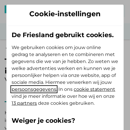
Mijn De Friesland
Cookie-instellingen
De Friesland gebruikt cookies.
We gebruiken cookies om jouw online
Zelf Bewust Polis
gedrag te analyseren en te combineren met
Transtherapie bij
gegevens die we van je hebben. Zo weten we
welke advertenties werken en kunnen we je
incontinentie
persoonlijker helpen via onze website, app of
Vergoeding 2025
sociale media. Hiermee verwerken wij jouw
persoonsgegevens
. In ons
cookie statement
2025
2026
vind je meer informatie over hoe wij en onze
13 partners
deze cookies gebruiken.
Heb je een overactieve blaas of last van
Weiger je cookies?
incontinentie? De Friesland heeft een vergoeding
voor transtherapie vanuit de AV Extra en AV