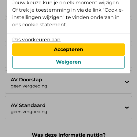
Basisverzekering
Jouw keuze kun je op elk moment wijzigen.
geen vergoeding
Of trek je toestemming in via de link "Cookie-
instellingen wijzigen" te vinden onderaan in
ons cookie statement.
AV Instap
geen vergoeding
Pas voorkeuren aan
Accepteren
AV Opstap
geen vergoeding
Weigeren
AV Doorstap
geen vergoeding
AV Standaard
geen vergoeding
Was deze informatie nuttig?