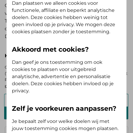
Dan plaatsen we alleen cookies voor
Optimaal. Een arts kan transtherapie voorschrijven
functionele, affiliate en beperkt analytische
voor de behandeling van incontinentie.
doelen. Deze cookies hebben weinig tot
Transtherapie maakt gebruik van een klein
geen invloed op je privacy. We mogen deze
draagbaar apparaat dat elektrische signalen geeft.
cookies plaatsen zonder je toestemming.
Door de prikkels kunnen de klachten afnemen.
Akkoord met cookies?
Kies hieronder je basisverzekering
Dan geef je ons toestemming om ook
Op zoek naar de vergoedingen voor de AV (Tand) Opstap of AV
cookies te plaatsen voor uitgebreid
(Tand) Doorstap? Kies dan voor de basisverzekering Zelf Bewust
analytische, advertentie en personalisatie
Polis. Ben je verzekerd bij ons? Log in en
bekijk je persoonlijke
doelen. Deze cookies hebben invloed op je
pakket
.
privacy.
Alles Verzorgd Polis
Zelf je voorkeuren aanpassen?
Zelf Bewust Polis
Je bepaalt zelf voor welke doelen wij met
jouw toestemming cookies mogen plaatsen.