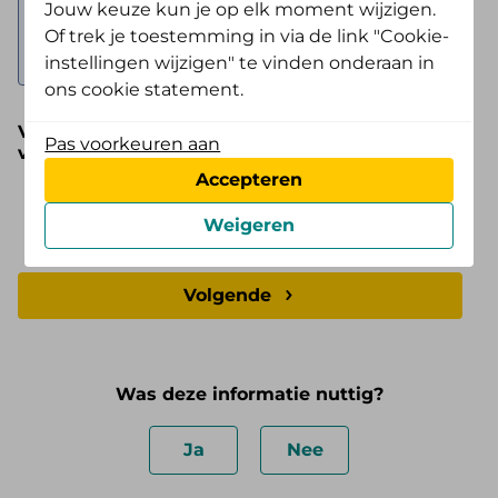
Jouw keuze kun je op elk moment wijzigen.
medisch specialist, verpleegkundige of
Of trek je toestemming in via de link "Cookie-
diëtist toe.
instellingen wijzigen" te vinden onderaan in
ons cookie statement.
Verwijzing van uw huisarts, medisch specialist,
Pas voorkeuren aan
verpleegkundige of diëtist
Accepteren
Weigeren
Volgende
Was deze informatie nuttig?
Ja
Nee