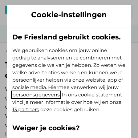
Mijn De Friesland
Cookie-instellingen
De Friesland gebruikt cookies.
We gebruiken cookies om jouw online
Vergoedingen
gedrag te analyseren en te combineren met
Toestemming geneesmiddel
gegevens die we van je hebben. Zo weten we
welke advertenties werken en kunnen we je
of drinkvoeding
persoonlijker helpen via onze website, app of
sociale media. Hiermee verwerken wij jouw
Voor sommige geneesmiddelen heb je
persoonsgegevens
. In ons
cookie statement
vooraf toestemming nodig. Je apotheek
vind je meer informatie over hoe wij en onze
weet dit en regelt dit meestal voor jou.
13 partners
deze cookies gebruiken.
Vraagt je apotheek geen toestemming
voor je aan? Dan vraag je zelf
Weiger je cookies?
toestemming aan met dit formulier.