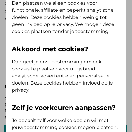
Dan plaatsen we alleen cookies voor
zwangerschap. Hiermee kun je laten onderzoeken
functionele, affiliate en beperkt analytische
of je kindje het downsyndroom, edwardssyndroom
doelen. Deze cookies hebben weinig tot
of patausyndroom heeft.
geen invloed op je privacy. We mogen deze
cookies plaatsen zonder je toestemming.
Vergoedingen Plus-pakket
Akkoord met cookies?
Heb je een collectieve zorgverzekering
met het Plus-pakket? Hieronder zie je, bij
Dan geef je ons toestemming om ook
de basisverzekering Alles Verzorgd Polis,
Toon meer..
cookies te plaatsen voor uitgebreid
jouw pakketnaam zonder het woord
analytische, advertentie en personalisatie
'Plus'. Wil je weten wat jouw extra
doelen. Deze cookies hebben invloed op je
Kies hieronder je basisverzekering
voordeel is? Zoek je collectief nadat je
privacy.
jouw pakket hebt geselecteerd.
Op zoek naar de vergoedingen voor de AV (Tand) Opstap of AV
(Tand) Doorstap? Kies dan voor de basisverzekering Zelf Bewust
Zelf je voorkeuren aanpassen?
Polis. Ben je verzekerd bij ons? Log in en
bekijk je persoonlijke
pakket
.
Je bepaalt zelf voor welke doelen wij met
jouw toestemming cookies mogen plaatsen.
Alles Verzorgd Polis