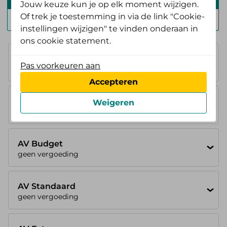
Jouw keuze kun je op elk moment wijzigen.
Of trek je toestemming in via de link "Cookie-
Zelf Bewust Polis
instellingen wijzigen" te vinden onderaan in
ons cookie statement.
Basisverzekering
Pas voorkeuren aan
100%
Accepteren
AV Instap
Weigeren
geen vergoeding
AV Budget
geen vergoeding
AV Standaard
geen vergoeding