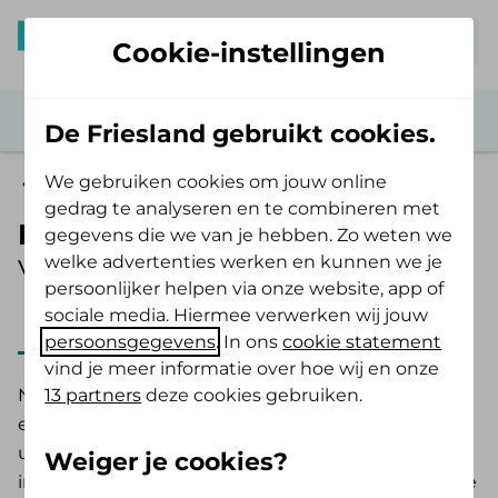
Mijn De Friesland
Cookie-instellingen
De Friesland gebruikt cookies.
We gebruiken cookies om jouw online
Vergoedingen
gedrag te analyseren en te combineren met
NIPT
gegevens die we van je hebben. Zo weten we
welke advertenties werken en kunnen we je
Vergoeding 2025
persoonlijker helpen via onze website, app of
sociale media. Hiermee verwerken wij jouw
2025
2026
persoonsgegevens
. In ons
cookie statement
vind je meer informatie over hoe wij en onze
13 partners
deze cookies gebruiken.
NIPT betekent: niet-invasieve prenatale test. Wil je
een NIPT? Je krijgt een vergoeding voor een NIPT
uit de basisverzekering als je een medische
Weiger je cookies?
indicatie hebt. Het is een bloedonderzoek tijdens je