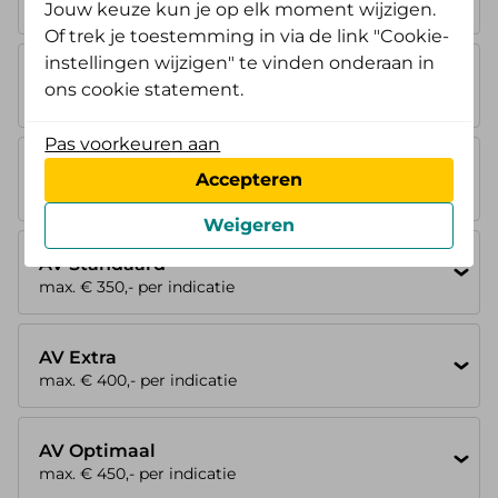
geen vergoeding
Jouw keuze kun je op elk moment wijzigen.
Of trek je toestemming in via de link "Cookie-
instellingen wijzigen" te vinden onderaan in
AV Instap
ons cookie statement.
geen vergoeding
Pas voorkeuren aan
AV Budget
Accepteren
geen vergoeding
Weigeren
AV Standaard
max. € 350,- per indicatie
AV Extra
max. € 400,- per indicatie
AV Optimaal
max. € 450,- per indicatie