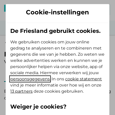
Mijn De Friesland
Cookie-instellingen
De Friesland gebruikt cookies.
We gebruiken cookies om jouw online
Vergoedingen
gedrag te analyseren en te combineren met
Beweegprogramma's
gegevens die we van je hebben. Zo weten we
welke advertenties werken en kunnen we je
Vergoeding 2025
persoonlijker helpen via onze website, app of
sociale media. Hiermee verwerken wij jouw
2025
2026
persoonsgegevens
. In ons
cookie statement
vind je meer informatie over hoe wij en onze
13 partners
deze cookies gebruiken.
Een beweegprogramma is een combinatie van zorg
op maat en verantwoord bewegen/sporten.
Weiger je cookies?