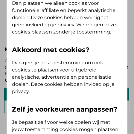
Dan plaatsen we alleen cookies voor
Vergoedingen Plus-pakket
functionele, affiliate en beperkt analytische
Heb je een collectieve zorgverzekering
doelen. Deze cookies hebben weinig tot
met het Plus-pakket? Hieronder zie je, bij
geen invloed op je privacy. We mogen deze
de basisverzekering Alles Verzorgd Polis,
Toon meer..
cookies plaatsen zonder je toestemming.
jouw pakketnaam zonder het woord
'Plus'. Wil je weten wat jouw extra
Akkoord met cookies?
Kies hieronder je basisverzekering
voordeel is? Zoek je collectief nadat je
jouw pakket hebt geselecteerd.
Op zoek naar de vergoedingen voor de AV (Tand) Opstap of AV
Dan geef je ons toestemming om ook
(Tand) Doorstap? Kies dan voor de basisverzekering Zelf Bewust
cookies te plaatsen voor uitgebreid
Polis. Ben je verzekerd bij ons? Log in en
bekijk je persoonlijke
analytische, advertentie en personalisatie
pakket
.
doelen. Deze cookies hebben invloed op je
privacy.
Alles Verzorgd Polis
Zelf Bewust Polis
Zelf je voorkeuren aanpassen?
Je bepaalt zelf voor welke doelen wij met
jouw toestemming cookies mogen plaatsen.
Basisverzekering