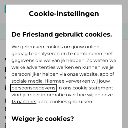
Mijn De Friesland
Cookie-instellingen
De Friesland gebruikt cookies.
We gebruiken cookies om jouw online
Zorg verzekerd
gedrag te analyseren en te combineren met
Wie betaalt de kosten voor de
gegevens die we van je hebben. Zo weten we
welke advertenties werken en kunnen we je
huisarts?
persoonlijker helpen via onze website, app of
Vragen en antwoorden over het
sociale media. Hiermee verwerken wij jouw
inschrijftarief voor huisartsenzorg
persoonsgegevens
. In ons
cookie statement
vind je meer informatie over hoe wij en onze
Iedereen gaat wel eens naar de huisarts.
13 partners
deze cookies gebruiken.
Maar wat kost dat eigenlijk? Betaal je
eigen risico? Wij geven antwoord op al
Weiger je cookies?
jouw vragen.