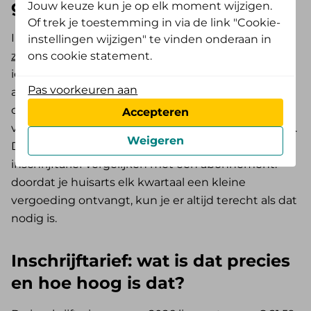
gedeclareerd?
Jouw keuze kun je op elk moment wijzigen.
Of trek je toestemming in via de link "Cookie-
In
Mijn De Friesland
kun je een
overzicht van je
instellingen wijzigen" te vinden onderaan in
ons cookie statement.
zorgkosten
bekijken. Hierin zie je dat De Friesland
ieder kwartaal kosten vergoedt aan je huisarts, óók
Pas voorkeuren aan
als je niet op consult bent geweest. Je huisarts
ontvangt namelijk iedere drie maanden een
Accepteren
vergoeding voor iedere patiënt die is ingeschreven.
Weigeren
Dit noemen we het inschrijftarief. Je kunt het
inschrijftarief vergelijken met een abonnement:
doordat je huisarts elk kwartaal een kleine
vergoeding ontvangt, kun je er altijd terecht als dat
nodig is.
Inschrijftarief: wat is dat precies
en hoe hoog is dat?