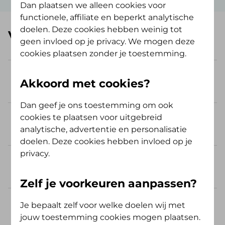
Dan plaatsen we alleen cookies voor
functionele, affiliate en beperkt analytische
doelen. Deze cookies hebben weinig tot
Veelgestelde vragen
geen invloed op je privacy. We mogen deze
cookies plaatsen zonder je toestemming.
Moet ik bij jullie melden dat ik
Akkoord met cookies?
zwanger ben?
Dan geef je ons toestemming om ook
cookies te plaatsen voor uitgebreid
Hoe kan ik een kraampakket
analytische, advertentie en personalisatie
aanvragen?
doelen. Deze cookies hebben invloed op je
privacy.
Wat is de vergoeding voor
verloskundige zorg en kraamzorg?
Zelf je voorkeuren aanpassen?
Wat is de vergoeding voor een
Je bepaalt zelf voor welke doelen wij met
zwangerschapscursus?
jouw toestemming cookies mogen plaatsen.