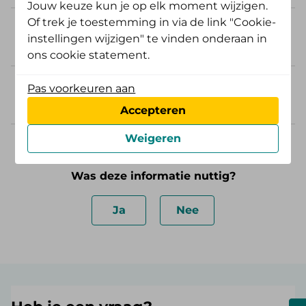
Jouw keuze kun je op elk moment wijzigen.
Of trek je toestemming in via de link "Cookie-
Valt verloskundige zorg en
instellingen wijzigen" te vinden onderaan in
kraamzorg onder het eigen risico?
ons cookie statement.
Krijg ik het tweede trimester SEO
Pas voorkeuren aan
vergoed?
Accepteren
Weigeren
Was deze informatie nuttig?
Ja
Nee