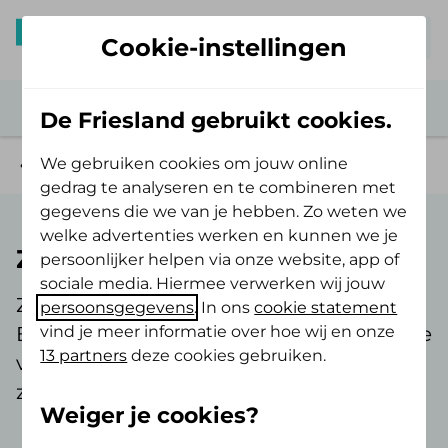
Mijn De Friesland
Cookie-instellingen
De Friesland gebruikt cookies.
We gebruiken cookies om jouw online
Veelgestelde vragen
gedrag te analyseren en te combineren met
gegevens die we van je hebben. Zo weten we
welke advertenties werken en kunnen we je
Zwangerschap
persoonlijker helpen via onze website, app of
sociale media. Hiermee verwerken wij jouw
Zwanger? Bekijk de veelgestelde vragen.
persoonsgegevens
. In ons
cookie statement
vind je meer informatie over hoe wij en onze
Bijvoorbeeld over het kraampakket en de
13 partners
deze cookies gebruiken.
vergoeding voor een
zwangerschapscursus en kraamzorg.
Weiger je cookies?