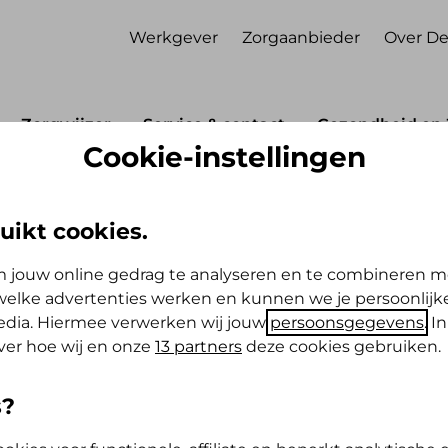
Werkgever
Zorgaanbieder
Over De
Zorgwijzer
Service & contact
Gezondheid en 
Cookie-instellingen
en
Telefoonnummer klantcontactcenter
uikt cookies.
lantcontactcenter
 jouw online gedrag te analyseren en te combineren m
elke advertenties werken en kunnen we je persoonlijke
media. Hiermee verwerken wij jouw
persoonsgegevens
. I
 telefoonnummer en openingstijden.
ver hoe wij en onze
13 partners
deze cookies gebruiken.
s?