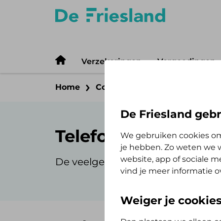
Verzekeringen
Vergoedingen
Home
Contact
Veelgestelde vrag
De Friesland gebr
Telefoonnummer k
We gebruiken cookies om
je hebben. Zo weten we w
website, app of sociale 
De veelgestelde vragen over ons
vind je meer informatie o
Weiger je cookie