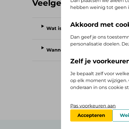
Dan plaatsen we alleen co
Veelgestelde vragen
hebben weinig tot geen i
Akkoord met coo
Wat is het telefoonnummer van D
Dan geef je ons toestemm
personalisatie doelen. De
Wanneer zijn jullie telefonisch be
Zelf je voorkeur
Je bepaalt zelf voor wel
op elk moment wijzigen. O
onderaan in ons cookie s
Pas voorkeuren aan
Accepteren
Wei