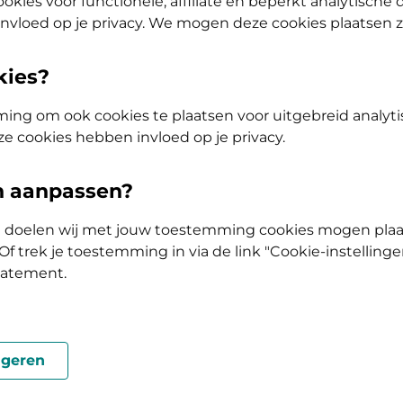
okies voor functionele, affiliate en beperkt analytische
nvloed op je privacy. We mogen deze cookies plaatsen 
kies?
e Friesland?
ing om ook cookies te plaatsen voor uitgebreid analyti
ze cookies hebben invloed op je privacy.
reikbaar?
en aanpassen?
ke doelen wij met jouw toestemming cookies mogen plaa
f trek je toestemming in via de link "Cookie-instellinge
Was deze informatie nuttig?
tatement.
Ja
Nee
geren