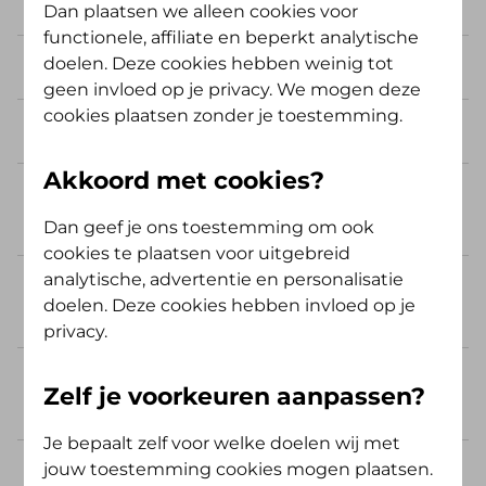
Dan plaatsen we alleen cookies voor
functionele, affiliate en beperkt analytische
doelen. Deze cookies hebben weinig tot
Hoe kan ik mijn nota declareren?
geen invloed op je privacy. We mogen deze
cookies plaatsen zonder je toestemming.
Hoe declareer ik mijn nota online?
Akkoord met cookies?
Hoe declareer ik mijn nota per
post?
Dan geef je ons toestemming om ook
cookies te plaatsen voor uitgebreid
analytische, advertentie en personalisatie
Binnen hoeveel dagen ontvang ik
doelen. Deze cookies hebben invloed op je
mijn vergoeding?
privacy.
Hoe declareer ik een nota vanuit
Zelf je voorkeuren aanpassen?
het buitenland?
Je bepaalt zelf voor welke doelen wij met
jouw toestemming cookies mogen plaatsen.
Waar kan ik De Friesland App