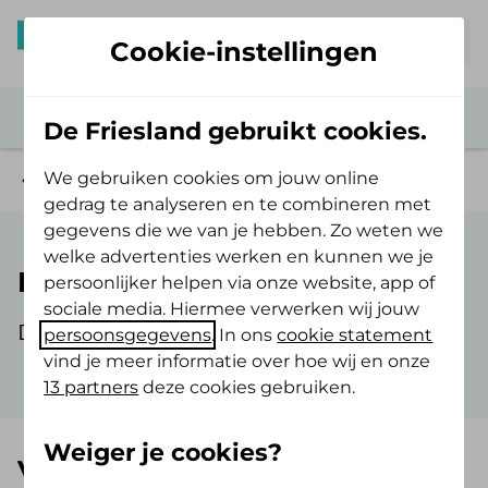
Mijn De Friesland
Cookie-instellingen
De Friesland gebruikt cookies.
We gebruiken cookies om jouw online
Veelgestelde vragen
gedrag te analyseren en te combineren met
gegevens die we van je hebben. Zo weten we
welke advertenties werken en kunnen we je
Declareren
persoonlijker helpen via onze website, app of
sociale media. Hiermee verwerken wij jouw
De veelgestelde vragen over declareren.
persoonsgegevens
. In ons
cookie statement
vind je meer informatie over hoe wij en onze
13 partners
deze cookies gebruiken.
Weiger je cookies?
Veelgestelde vragen