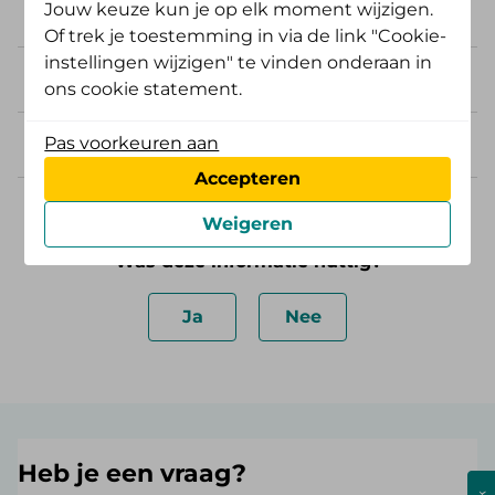
Jouw keuze kun je op elk moment wijzigen.
downloaden?
Of trek je toestemming in via de link "Cookie-
instellingen wijzigen" te vinden onderaan in
Hoe activeer ik De Friesland App?
ons cookie statement.
Pas voorkeuren aan
Wat is een UZOVI-code?
Accepteren
Weigeren
Was deze informatie nuttig?
Ja
Nee
Heb je een vraag?