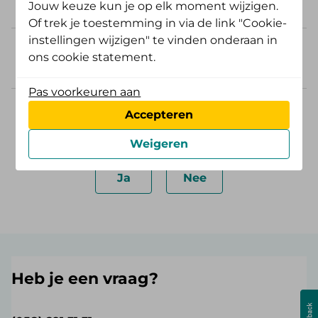
Jouw keuze kun je op elk moment wijzigen.
nu?
Of trek je toestemming in via de link "Cookie-
instellingen wijzigen" te vinden onderaan in
Ik heb een betalingsregeling. Hoe
ons cookie statement.
los ik hier (een gedeelte) op af?
Pas voorkeuren aan
Accepteren
Was deze informatie nuttig?
Weigeren
Ja
Nee
Heb je een vraag?