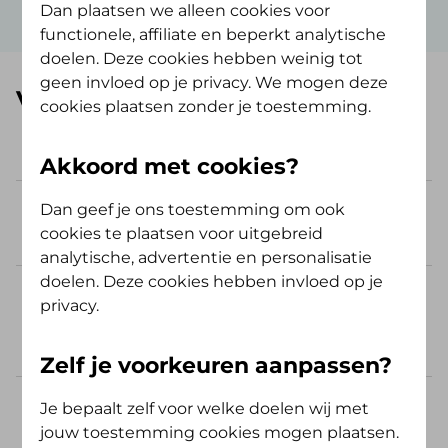
Dan plaatsen we alleen cookies voor
functionele, affiliate en beperkt analytische
doelen. Deze cookies hebben weinig tot
geen invloed op je privacy. We mogen deze
Veelgestelde vragen
cookies plaatsen zonder je toestemming.
Akkoord met cookies?
Dan geef je ons toestemming om ook
Kan ik een betalingsregeling
cookies te plaatsen voor uitgebreid
treffen?
analytische, advertentie en personalisatie
doelen. Deze cookies hebben invloed op je
Wat gebeurt er als ik een termijn
privacy.
van mijn betalingsregeling niet op
tijd betaal?
Zelf je voorkeuren aanpassen?
Ik wil een betalingsregeling, maar
Je bepaalt zelf voor welke doelen wij met
het bedrag is al afgeschreven. Wat
jouw toestemming cookies mogen plaatsen.