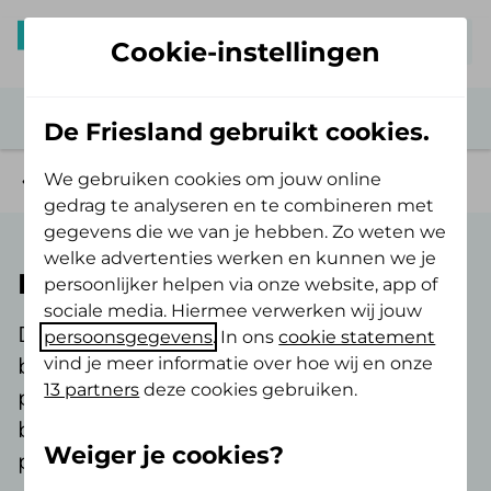
Mijn De Friesland
Cookie-instellingen
De Friesland gebruikt cookies.
We gebruiken cookies om jouw online
Veelgestelde vragen
gedrag te analyseren en te combineren met
gegevens die we van je hebben. Zo weten we
welke advertenties werken en kunnen we je
Betalingsregeling
persoonlijker helpen via onze website, app of
sociale media. Hiermee verwerken wij jouw
De meest gestelde vragen over een
persoonsgegevens
. In ons
cookie statement
vind je meer informatie over hoe wij en onze
betalingsregeling als je bijvoorbeeld de
13 partners
deze cookies gebruiken.
premie of het eigen risico niet kunt
betalen of een achterstand hebt in je
Weiger je cookies?
premie.