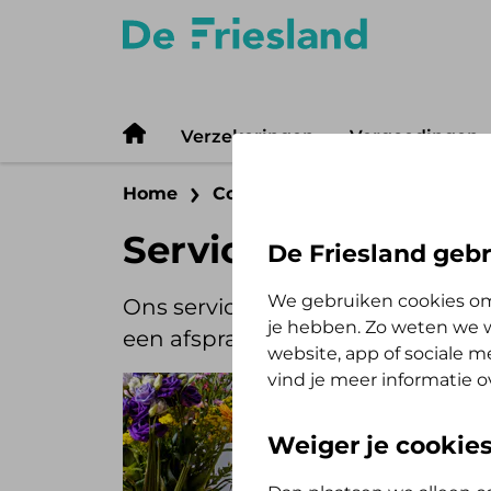
Verzekeringen
Vergoedingen
Home
Contact
Servicepunt in Le
Servicepunt in Le
De Friesland gebr
We gebruiken cookies om
Ons servicepunt in Leeuwarden i
je hebben. Zo weten we w
een afspraak kun je contact me
website, app of sociale 
vind je meer informatie o
Weiger je cookie