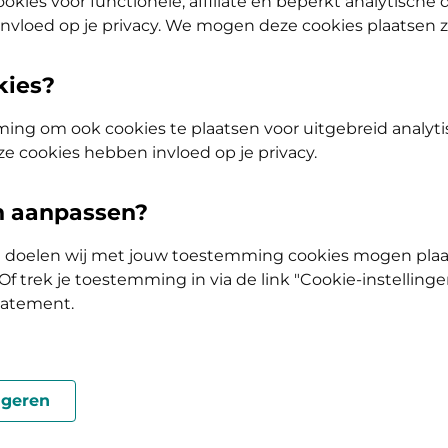
okies voor functionele, affiliate en beperkt analytische
nvloed op je privacy. We mogen deze cookies plaatsen 
kies?
ing om ook cookies te plaatsen voor uitgebreid analyti
ze cookies hebben invloed op je privacy.
 je een vraag?
en aanpassen?
ke doelen wij met jouw toestemming cookies mogen plaa
ter helpen je graag. Zij zijn te bereiken van
f trek je toestemming in via de link "Cookie-instellinge
 17:00 uur via:
tatement.
geren
wilt declareren?