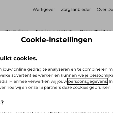
Werkgever
Zorgaanbieder
Over De
Zorgwijzer
Service & contact
Gezondheid en 
Cookie-instellingen
euwarden
euwarden
uikt cookies.
 jouw online gedrag te analyseren en te combineren m
s open op afspraak. Voor het maken van
elke advertenties werken en kunnen we je persoonlijke
t ons opnemen.
media. Hiermee verwerken wij jouw
persoonsgegevens
. I
ver hoe wij en onze
13 partners
deze cookies gebruiken.
s?