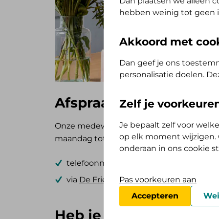
Dan plaatsen we alleen co
hebben weinig tot geen i
Akkoord met coo
Dan geef je ons toestemm
personalisatie doelen. De
Afspraak maken of heb
Zelf je voorkeur
Je bepaalt zelf voor wel
Onze medewerkers van het klantcontactcen
op elk moment wijzigen. O
maandag tot en met vrijdag tussen 8:30 en
onderaan in ons cookie s
telefoonnummer (058) 291 31 31
via
De Friesland App
Pas voorkeuren aan
Accepteren
Wei
Heb je een nota die je 