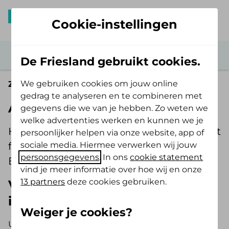
Cookie-instellingen
De Friesland gebruikt cookies.
We gebruiken cookies om jouw online
Zorgaanbieder
gedrag te analyseren en te combineren met
Aanvraag toestemming ELV
gegevens die we van je hebben. Zo weten we
welke advertenties werken en kunnen we je
Heeft u geen contract? Vraag dan met dit
persoonlijker helpen via onze website, app of
sociale media. Hiermee verwerken wij jouw
formulier online toestemming aan voor
persoonsgegevens
. In ons
cookie statement
ELV.
vind je meer informatie over hoe wij en onze
13 partners
deze cookies gebruiken.
Vraag altijd opname ELV aan en
informeer de verzekerde
Weiger je cookies?
U vraagt vooraf toestemming aan voor de