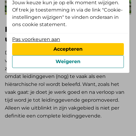
Jouw keuze kun je op elk moment wijzigen.
Of trek je toestemming in via de link "Cookie-
instellingen wijzigen" te vinden onderaan in
ons cookie statement.
Kennis komt niet vanzelf: de
uitdagingen van leidinggeven
Pas voorkeuren aan
Accepteren
Dit is geen verwijt aan leidinggevenden. Deze rol
vraagt om nieuwe kennis en vaardigheden en die
Weigeren
zitten niet automatisch in je rugzak. Dit komt
omdat leidinggeven (nog) te vaak als een
hiërarchische rol wordt beleefd. Want, zoals het
vaak gaat: je doet je werk goed en na verloop van
tijd word je tot leidinggevende gepromoveerd.
Alleen wie uitblinkt in zijn vakgebied is niet per
definitie een complete leidinggevende.