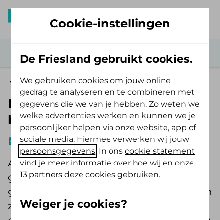
Cookie-instellingen
De Friesland gebruikt cookies.
We gebruiken cookies om jouw online
Artikelen
gedrag te analyseren en te combineren met
Een vitale organisatie begint
gegevens die we van je hebben. Zo weten we
welke advertenties werken en kunnen we je
bij de leidinggevende
persoonlijker helpen via onze website, app of
sociale media. Hiermee verwerken wij jouw
Artikel
01-12-2025
3 min
Rutger Bennink
persoonsgegevens
. In ons
cookie statement
Als je je afvraagt welke persoon de
vind je meer informatie over hoe wij en onze
13 partners
deze cookies gebruiken.
grootste invloed heeft op de mentale
gezondheid en vitaliteit van mensen, dan
Weiger je cookies?
zou je misschien denken aan de huisarts