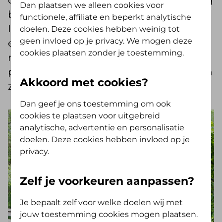
of medisch specialist. Verrassend genoeg
Dan plaatsen we alleen cookies voor
blijkt uit onderzoek van de WorkForce
functionele, affiliate en beperkt analytische
Institute ¹ dat je als leidinggevende
doelen. Deze cookies hebben weinig tot
geen invloed op je privacy. We mogen deze
evenveel impact maakt op iemands
cookies plaatsen zonder je toestemming.
mentale gezondheid als iemands
partner. Helaas zijn veel leidinggevenden
Akkoord met cookies?
zich hiervan niet altijd bewust.
Dan geef je ons toestemming om ook
cookies te plaatsen voor uitgebreid
analytische, advertentie en personalisatie
doelen. Deze cookies hebben invloed op je
privacy.
Zelf je voorkeuren aanpassen?
Je bepaalt zelf voor welke doelen wij met
jouw toestemming cookies mogen plaatsen.