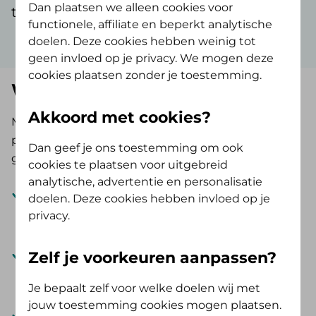
Dan plaatsen we alleen cookies voor
te Werk ondersteunen we je daarbij.
functionele, affiliate en beperkt analytische
doelen. Deze cookies hebben weinig tot
geen invloed op je privacy. We mogen deze
cookies plaatsen zonder je toestemming.
Wat is Sterk te Werk?
Akkoord met cookies?
Met Sterk te Werk helpen we je om op een
praktische manier te werken aan de vitaliteit en
Dan geef je ons toestemming om ook
gezondheid van je medewerkers.
cookies te plaatsen voor uitgebreid
analytische, advertentie en personalisatie
Sterk te Werk is een platform waar we diensten
doelen. Deze cookies hebben invloed op je
en programma’s aanbieden gericht op de
privacy.
gezondheid en het welzijn van medewerkers.
In het portaal kun je kiezen voor trainingen,
Zelf je voorkeuren aanpassen?
workshops en advies die passen bij de behoefte
Je bepaalt zelf voor welke doelen wij met
van jouw organisatie.
jouw toestemming cookies mogen plaatsen.
De diensten worden verzorgd door ervaren,