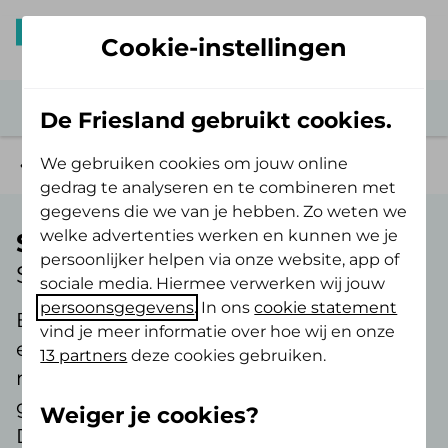
Cookie-instellingen
De Friesland gebruikt cookies.
We gebruiken cookies om jouw online
Gezond werken
gedrag te analyseren en te combineren met
gegevens die we van je hebben. Zo weten we
welke advertenties werken en kunnen we je
Sterk te werk
persoonlijker helpen via onze website, app of
Samen werken aan vitaliteit
sociale media. Hiermee verwerken wij jouw
persoonsgegevens
. In ons
cookie statement
Bij De Friesland weten we dat gezonde
vind je meer informatie over hoe wij en onze
en vitale medewerkers het verschil
13 partners
deze cookies gebruiken.
maken. Ze zijn productiever,
gemotiveerder en verzuimen minder.
Weiger je cookies?
Dat is goed voor je organisatie. Met Sterk