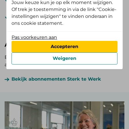
Jouw keuze kun je op elk moment wijzigen.
professionele partners.
Of trek je toestemming in via de link "Cookie-
instellingen wijzigen" te vinden onderaan in
Voor het gebruik betaal je een vast bedrag per
ons cookie statement.
jaar.
Pas voorkeuren aan
Abonnementsvormen
Accepteren
Er zijn 3 abonnementsvormen. Kies zelf de
Weigeren
abonnementsvorm die bij jouw organisatie past.
Bekijk abonnementen Sterk te Werk