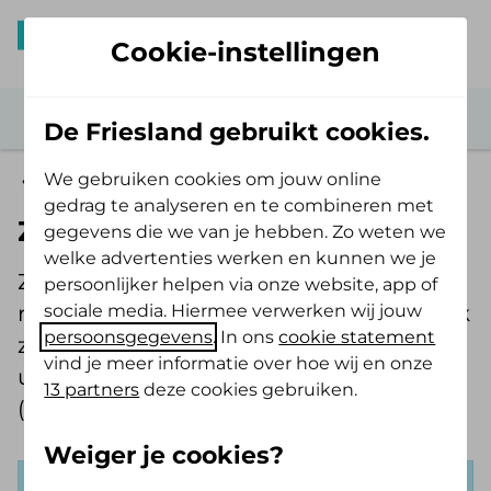
Cookie-instellingen
De Friesland gebruikt cookies.
We gebruiken cookies om jouw online
Onze organisatie
gedrag te analyseren en te combineren met
Zorgkantoor
gegevens die we van je hebben. Zo weten we
welke advertenties werken en kunnen we je
Zorgkantoor Friesland is één van de
persoonlijker helpen via onze website, app of
sociale media. Hiermee verwerken wij jouw
regionale zorgkantoren in Nederland. Elk
persoonsgegevens
. In ons
cookie statement
zorgkantoor is verantwoordelijk voor de
vind je meer informatie over hoe wij en onze
uitvoering van de Wet langdurige zorg
13 partners
deze cookies gebruiken.
(Wlz).
Weiger je cookies?