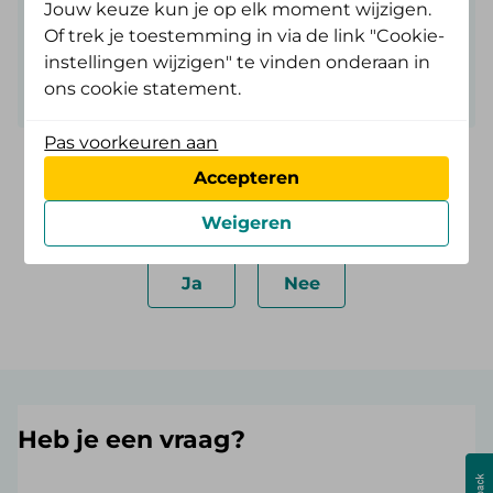
Jouw keuze kun je op elk moment wijzigen.
Of trek je toestemming in via de link "Cookie-
Je vindt meer informatie op de
website van
instellingen wijzigen" te vinden onderaan in
Zorgkantoor Friesland
ons cookie statement.
Pas voorkeuren aan
Accepteren
Weigeren
Was deze informatie nuttig?
Ja
Nee
Heb je een vraag?