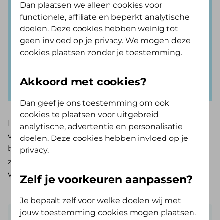
Dan plaatsen we alleen cookies voor
functionele, affiliate en beperkt analytische
doelen. Deze cookies hebben weinig tot
geen invloed op je privacy. We mogen deze
cookies plaatsen zonder je toestemming.
Akkoord met cookies?
Dan geef je ons toestemming om ook
cookies te plaatsen voor uitgebreid
In de regio Friesland voert Zorgkantoor Friesland
analytische, advertentie en personalisatie
voor alle Wlz-verzekerden de Wlz uit. Het gaat dan
doelen. Deze cookies hebben invloed op je
bijvoorbeeld om zorg in een verpleeghuis of om
privacy.
zorg in een instelling voor mensen met een
verstandelijke beperking.
Zelf je voorkeuren aanpassen?
Je bepaalt zelf voor welke doelen wij met
jouw toestemming cookies mogen plaatsen.
Website Zorgkantoor Friesland