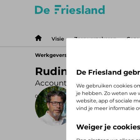
Visie
Zorg verzekeren
Gezo
Werkgevers
Gezond werken
Col
Rudin Eijgelaar
De Friesland gebr
Accountmanager De Friesl
We gebruiken cookies om
je hebben. Zo weten we w
06-03-2026
Rudin Eijgelaar
website, app of sociale 
vind je meer informatie o
Accountmanager bij D
Weiger je cookie