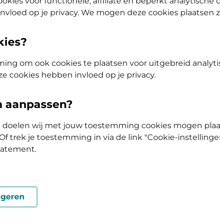
okies voor functionele, affiliate en beperkt analytische
nvloed op je privacy. We mogen deze cookies plaatsen 
bij De Friesland. In zijn columns laat hij zien hoe
eit en gezondheid. Ook privé speelt vitaliteit een
kies?
gelijks eenvoudige oefeningen. Die persoonlijke
ing om ook cookies te plaatsen voor uitgebreid analyti
ze cookies hebben invloed op je privacy.
en aanpassen?
ke doelen wij met jouw toestemming cookies mogen plaa
f trek je toestemming in via de link "Cookie-instellinge
oductiviteit en plezier in werk
tatement.
it is, maar doen er weleens te weinig mee. Ontdek hoe k
geren
satie.