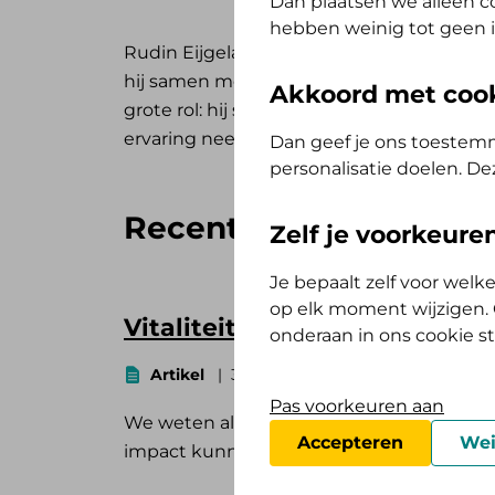
Dan plaatsen we alleen co
hebben weinig tot geen i
Rudin Eijgelaar is al jaren accountmanager 
hij samen met werkgevers werkt aan vitalit
Akkoord met coo
grote rol: hij sport regelmatig en doet da
ervaring neemt hij mee in z'n verhalen.
Dan geef je ons toestemm
personalisatie doelen. De
Recente artikelen
Zelf je voorkeur
Je bepaalt zelf voor wel
op elk moment wijzigen. O
Vitaliteit: de motor achter pr
onderaan in ons cookie s
Artikel
3 min
Rudin Eijgelaar
Pas voorkeuren aan
We weten allemaal hoe belangrijk vitalite
Accepteren
Wei
impact kunnen hebben op jou én je organi