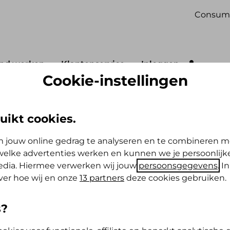
Consum
nd werken
Klantenservice
Inloggen
Cookie-instellingen
umnisten
Rudin Eijgelaar
uikt cookies.
and
 jouw online gedrag te analyseren en te combineren m
elke advertenties werken en kunnen we je persoonlijke
media. Hiermee verwerken wij jouw
persoonsgegevens
. I
ver hoe wij en onze
13 partners
deze cookies gebruiken.
e Friesland
s?