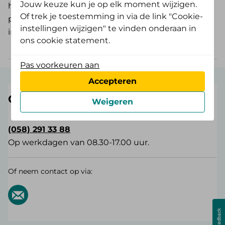
Jouw keuze kun je op elk moment wijzigen.
hoe inzicht in gezondheid leidt tot gerichte
Of trek je toestemming in via de link "Cookie-
preventie, minder verzuim en duurzame
instellingen wijzigen" te vinden onderaan in
inzetbaarheid.
ons cookie statement.
Pas voorkeuren aan
Accepteren
Ondernemersvraag?
Weigeren
(058) 291 33 88
Op werkdagen van 08.30-17.00 uur.
Of neem contact op via: