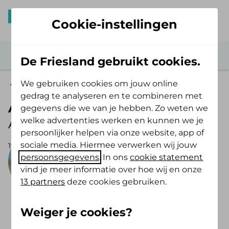
Cookie-instellingen
De Friesland gebruikt cookies.
We gebruiken cookies om jouw online
Columnisten
gedrag te analyseren en te combineren met
Alie van der Meer
gegevens die we van je hebben. Zo weten we
welke advertenties werken en kunnen we je
Accountmanager De Friesland
persoonlijker helpen via onze website, app of
sociale media. Hiermee verwerken wij jouw
19-05-2026
Alie van der Meer
persoonsgegevens
. In ons
cookie statement
vind je meer informatie over hoe wij en onze
13 partners
deze cookies gebruiken.
Accountmanager bij De
Friesland
Weiger je cookies?