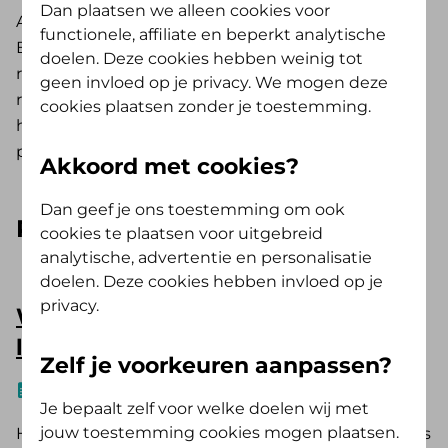
Dan plaatsen we alleen cookies voor
Alie van der Meer is al jaren accountmanager
functionele, affiliate en beperkt analytische
Binnendienst Zakelijk bij De Friesland. Vanuit deze
doelen. Deze cookies hebben weinig tot
rol ondersteunt zij werkgevers bij vraagstukken
geen invloed op je privacy. We mogen deze
rondom duurzame inzetbaarheid en vitaliteit. In
cookies plaatsen zonder je toestemming.
haar columns deelt zij haar visie en
praktijkervaringen met gezond werkgeverschap.
Akkoord met cookies?
Dan geef je ons toestemming om ook
Recente artikelen
cookies te plaatsen voor uitgebreid
analytische, advertentie en personalisatie
doelen. Deze cookies hebben invloed op je
privacy.
Waarom investeren in een PMO
loont
Zelf je voorkeuren aanpassen?
Artikel
4 min
Alie van der Meer
Je bepaalt zelf voor welke doelen wij met
jouw toestemming cookies mogen plaatsen.
Het PMO gaat verder dan het verplichte PAGO. Lees