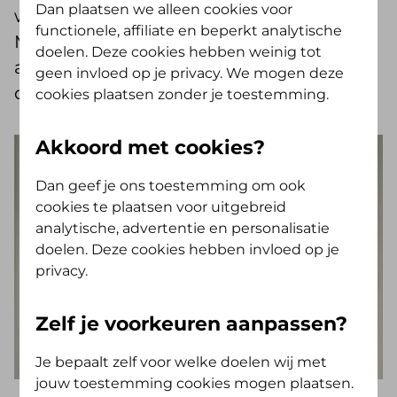
Dan plaatsen we alleen cookies voor
waar veel mensen met plezier wonen.
functionele, affiliate en beperkt analytische
Maar toch komt het vaak voor dat
doelen. Deze cookies hebben weinig tot
armoede van oud op jong wordt
geen invloed op je privacy. We mogen deze
doorgegeven.
cookies plaatsen zonder je toestemming.
Akkoord met cookies?
Dan geef je ons toestemming om ook
cookies te plaatsen voor uitgebreid
analytische, advertentie en personalisatie
doelen. Deze cookies hebben invloed op je
privacy.
Zelf je voorkeuren aanpassen?
Je bepaalt zelf voor welke doelen wij met
jouw toestemming cookies mogen plaatsen.