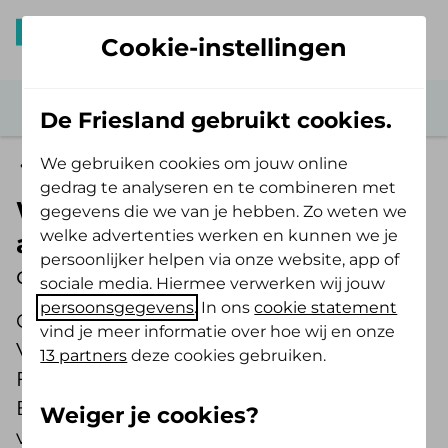
Cookie-instellingen
De Friesland gebruikt cookies.
We gebruiken cookies om jouw online
Verzekerdenraad
gedrag te analyseren en te combineren met
Werkbezoek Verzekerdenraad
gegevens die we van je hebben. Zo weten we
welke advertenties werken en kunnen we je
aan wijkcentrum Bilgaard
persoonlijker helpen via onze website, app of
door Tjalling Sipma
sociale media. Hiermee verwerken wij jouw
persoonsgegevens
. In ons
cookie statement
Op 13 mei brachten we met de
vind je meer informatie over hoe wij en onze
Verzekerdenraad en de directie van De
13 partners
deze cookies gebruiken.
Friesland een bezoek aan wijkcentrum
Bilgaard in Leeuwarden. Bilgaard is één
Weiger je cookies?
van de vijf wijken van Leeuwarden Oost