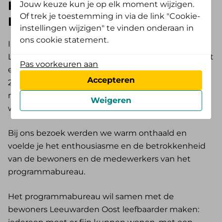
Het Nationaal Programma
Jouw keuze kun je op elk moment wijzigen.
Of trek je toestemming in via de link "Cookie-
Leefbaarheid en Veiligheid
instellingen wijzigen" te vinden onderaan in
ons cookie statement.
In het kader van het Nationaal Programma
Leefbaarheid en Veiligheid is er in Leeuwarden Oost
Pas voorkeuren aan
een programma gestart in 2023 voor de komende
Accepteren
20 jaar. Zo’n 50 partijen werken samen om de
noodzakelijke veranderingen tot stand te brengen,
Weigeren
waaronder De Friesland.
Bij ons bezoek werden we warm onthaald en
voelde je het enthousiasme en de betrokkenheid
van de bewoners en de medewerkers van het
programmabureau.
Het programmabureau wil samen met de
bewoners Leeuwarden Oost leefbaarder maken: