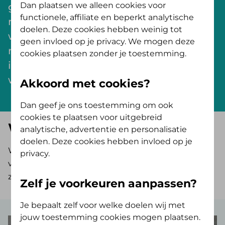
Dan plaatsen we alleen cookies voor
gaan we praktisch aan de slag te gaan
functionele, affiliate en beperkt analytische
met duurzame inzetbaarheid. Dit doen
doelen. Deze cookies hebben weinig tot
we door bedrijven aan tafel uit te
geen invloed op je privacy. We mogen deze
nodigen om hun ervaringen en
cookies plaatsen zonder je toestemming.
inzichten te delen. Meer info over dit
webinar volgt binnenkort.
Akkoord met cookies?
Dan geef je ons toestemming om ook
cookies te plaatsen voor uitgebreid
Webinar terugkijken?
analytische, advertentie en personalisatie
doelen. Deze cookies hebben invloed op je
Wil jij een webinar terugkijken? Dat kan! Hieronder
privacy.
vind je een overzicht van alle webinars die geweest
zijn.
Zelf je voorkeuren aanpassen?
Je bepaalt zelf voor welke doelen wij met
jouw toestemming cookies mogen plaatsen.