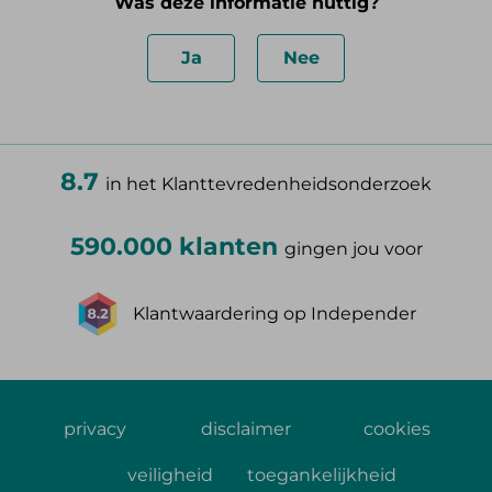
Was deze informatie nuttig?
Ja
Nee
8.7
in het Klanttevredenheidsonderzoek
590.000 klanten
gingen jou voor
Klantwaardering op Independer
privacy
disclaimer
cookies
veiligheid
toegankelijkheid