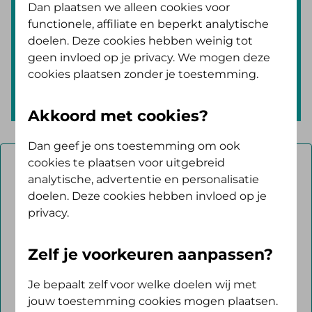
Vind je zorgverlener
Dan plaatsen we alleen cookies voor
functionele, affiliate en beperkt analytische
Zoek op de zorg die je nodig hebt.
doelen. Deze cookies hebben weinig tot
Bijvoorbeeld 'fysiotherapie' of
geen invloed op je privacy. We mogen deze
cookies plaatsen zonder je toestemming.
'ziekenhuis'.
Akkoord met cookies?
Dan geef je ons toestemming om ook
cookies te plaatsen voor uitgebreid
Welke zorg
*
analytische, advertentie en personalisatie
doelen. Deze cookies hebben invloed op je
privacy.
Plaats of postcode
Zelf je voorkeuren aanpassen?
Naam organisatie of zorgverlener
Je bepaalt zelf voor welke doelen wij met
jouw toestemming cookies mogen plaatsen.